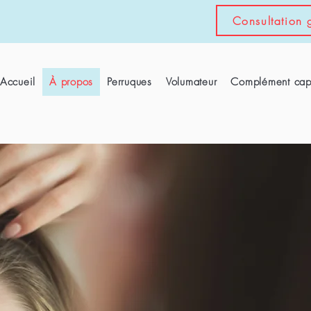
Consultation g
Accueil
À propos
Perruques
Volumateur
Complément capi