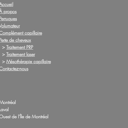
Accueil
À propos
Perruques
Volumateur
Complément capillaire
Perte de cheveux
>
Traitement PRP
>
Traitement laser
>
Mésothérapie capillaire
Contactez-nous
​Montréal
Laval
Ouest de l’Île de Montréal